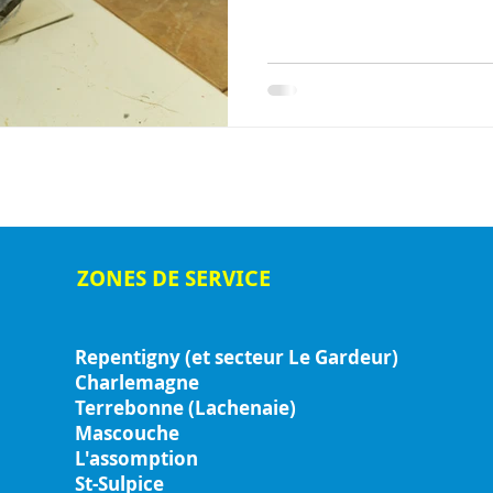
ZONES DE SERVICE
Repentigny (et secteur Le Gardeur)
Charlemagne
Terrebonne (Lachenaie)
Mascouche
L'assomption
St-Sulpice